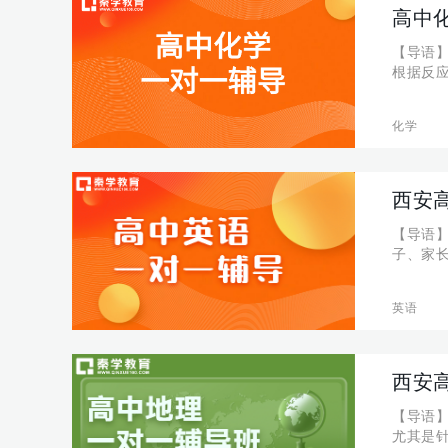
高中
【导语
根据反
的同学有
性：氧化
化学
西安
【导语】
子、家
了个关
们一起来
英语
西安
【导语
尤其是