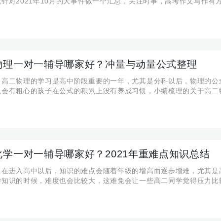
针对2021年10月的大事件做一个汇总，关注时事，高考作文写作有方法
时事汇总 10月11日 近日，山西多地连续遭遇强降雨侵袭，出现内涝
灾情，格
物理一对一辅导哪家好？冲量与动量公式整理
】高二物理的学习是高中阶段重要的一年，尤其是分科以后，物理的公
免会有粗心的孩子在公式的积累上没有养成习惯，小编梳理的关于高二
冲量与动量的公式整理），希望对理科生在物理公式记忆中有所帮助，
量与动量(物体的受力与动量的变化） 1.动量
化学一对一辅导哪家好？2021年重难点知识总结
】在进入高中以后，知识的难点会随着年级的增高而逐步增难，尤其是
学知识的时候，难度也会比较大，这难免会让一些高二同学觉得压力比
们针对于高二年级化学的重点知识来做了一定的总结来一起复习一下。
6H6 1、物理性质：无色有特殊气味的液体