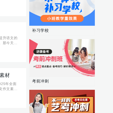
相关的地理现
路
补习学校
提升语文的
。那今天小
见类型有哪
强素材
考前冲刺
25年全面
文作文素材
语文作文如