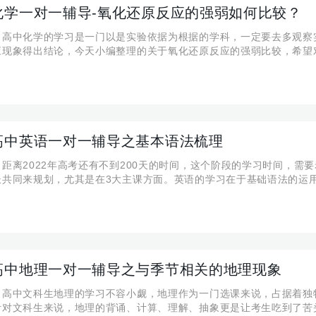
化学一对一辅导-氧化还原反应的强弱如何比较？
】高中化学的学习是一门以是实验依据为根据的学科，一定要去多观察
应现象得出结论，今天小编整理的关于氧化还原反应的强弱比较，希望
所帮助！ 氧化还原反应的强弱如何比较？ 1、根据氧化还原反应方程式比
剂>氧化产物 还原性：还原剂>
高中英语一对一辅导之基本语法梳理
距离2022年高考还有不到200天的时间，这个阶段的学习时间，需
长共同来规划，尤其是在3大主课方面。英语的学习在于基础语法的运
于高中6大词性、8大时态和3大从句的基础语法，希望可以帮助各位考
看看 词 法
高中地理一对一辅导之与季节相关的地理现象
】高中文科生地理的学习不容小觑，地理作为一门选课来说，占据着独
针对文科生来说，地理的背诵、计算、理解、抽象更是让考生吃到了苦