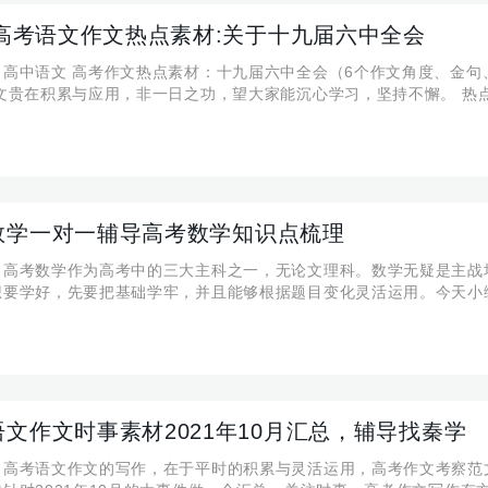
2高考语文作文热点素材:关于十九届六中全会
】高中语文 高考作文热点素材：十九届六中全会（6个作文角度、金句
文贵在积累与应用，非一日之功，望大家能沉心学习，坚持不懈。 热点
11日，中国共产党第十九届中央委员会第六次全体会议在北京召开。全
共中央关于党的百年奋斗重大成就和历
数学一对一辅导高考数学知识点梳理
】高考数学作为高考中的三大主科之一，无论文理科。数学无疑是主战
想要学好，先要把基础学牢，并且能够根据题目变化灵活运用。今天小
66个概念知识点，记得保存起来哦！ 一、集合与函数 1.进行集合的交、并、
时，不要忘了全集和空集的特殊情况
文作文时事素材2021年10月汇总，辅导找秦学
】高考语文作文的写作，在于平时的积累与灵活运用，高考作文考察范