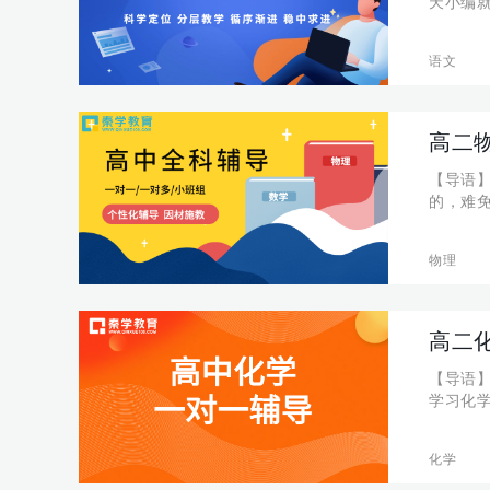
天小编就
年10月
洪水等
语文
高二
【导语
的，难
公式（
看！ 冲
物理
高二
【导语
学习化
今天我
一、苯C
化学