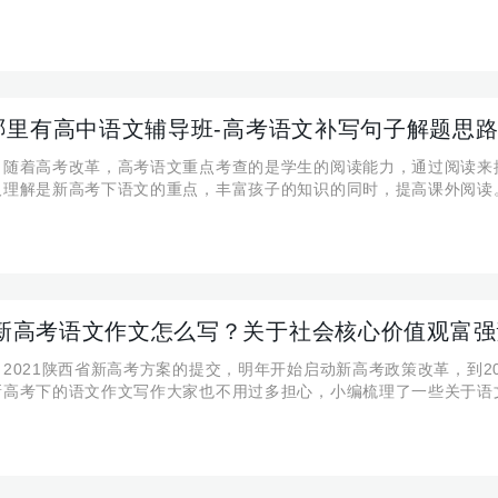
了一些关于高中地理中和些季节相关的地理现象，一起来看下 与季节
？ 一、地球运动 1、近日点在1月
哪里有高中语文辅导班-高考语文补写句子解题思
】随着高考改革，高考语文重点考查的是学生的阅读能力，通过阅读来
及理解是新高考下语文的重点，丰富孩子的知识的同时，提高课外阅读
享一下关于高考语文当中的补习句子题型的解题思路 补写句子的5种常
、填写总起句 总起句就是能领起或概
22新高考语文作文怎么写？关于社会核心价值观富
2021陕西省新高考方案的提交，明年开始启动新高考政策改革，到20
新高考下的语文作文写作大家也不用过多担心，小编梳理了一些关于语
，关于社会核心价值的写作，今天我们就针对富强这一命题来阐述一下
 社会主义核心价值观包含 国家的价值