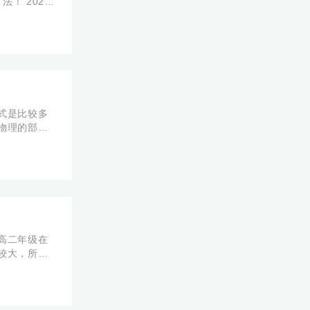
！ 2021
、地质灾害、
式是比较多
物理的部分
下来一起看
高二年级在
较大，所以
 【篇一】