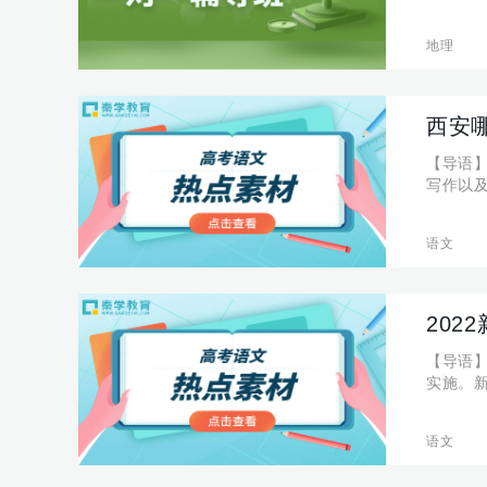
编盘点
象有哪些
地理
西安
【导语
写作以
编就分
些？ 1
语文
20
【导语】
实施。
的整理
何写作。
语文