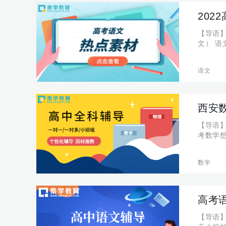
202
【导语
文） 语
8日至
了《中
语文
西安
【导语
考数学
于高考数学
补运算
数学
高考语
【导语