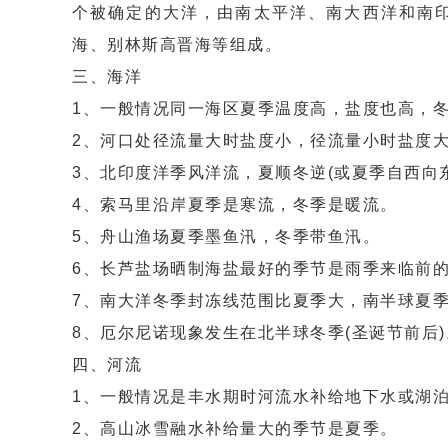
个被确定的大洋，由南太平洋、南大西洋和南
海、别林斯高晋海等组成。
三、海洋
1、一般情况同一海区夏季温度高，盐度也高，
2、河口处径流量大时盐度小，径流量小时盐度
3、北印度洋季风洋流，夏顺冬逆(或夏季自西向
4、索马里沿岸夏季是寒流，冬季是暖流。
5、舟山渔场夏季墨鱼汛，冬季带鱼汛。
6、长芦盐场晒制海盐最好的季节是雨季来临前的
7、南大洋冬季封冻线范围比夏季大，南半球夏
8、厄尔尼诺现象发生在北半球冬季(圣诞节前后)
四、河流
1、一般情况是丰水期时河流水补给地下水或湖
2、高山冰雪融水补给量大的季节是夏季。