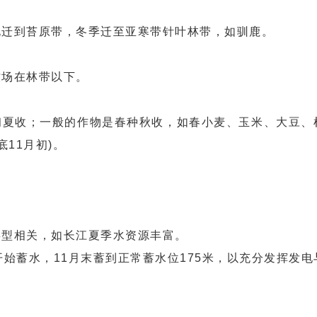
北迁到苔原带，冬季迁至亚寒带针叶林带，如驯鹿。
牧场在林带以下。
初夏收；一般的作物是春种秋收，如春小麦、玉米、大豆、
11月初)。
类型相关，如长江夏季水资源丰富。
开始蓄水，11月末蓄到正常蓄水位175米，以充分发挥发电