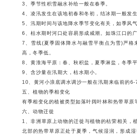
3、季节性积雪融水补给一般在春季。
4、凌汛发生在该地初春和冬初，结冰期一般发
5、汛期时间与该地降水季节变化有关，如季风
6、枯水期时河口处容易形成咸潮。如珠江口的
7、雪线(夏季固体降水与融雪平衡点为雪)严
高，冬季低。
8、黄淮海平原：春、秋积盐，夏季淋盐，冬季
9、含沙量在汛期大，枯水期小。
10、黄河小浪底调水调沙一般在汛期来临前的6-
五、植物的季相变化
有季相变化的植被类型如落叶阔叶林和热带草原
六、动物迁徙
1、非洲草原上动物的迁徙与植物的枯荣相关，
北部的热带草原正处于夏季，气候湿润，形成湿