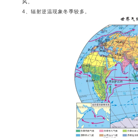
风。
4、辐射逆温现象冬季较多。