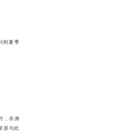
到则夏季
月，非洲
草原与此