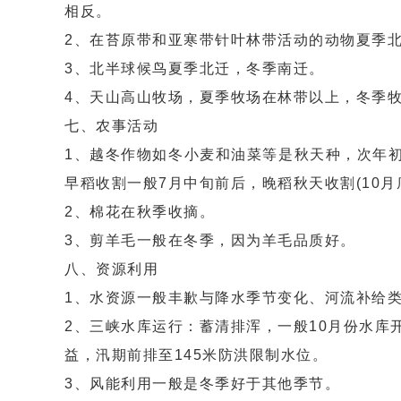
相反。
2、在苔原带和亚寒带针叶林带活动的动物夏季
3、北半球候鸟夏季北迁，冬季南迁。
4、天山高山牧场，夏季牧场在林带以上，冬季
七、农事活动
1、越冬作物如冬小麦和油菜等是秋天种，次年
早稻收割一般7月中旬前后，晚稻秋天收割(10月底
2、棉花在秋季收摘。
3、剪羊毛一般在冬季，因为羊毛品质好。
八、资源利用
1、水资源一般丰歉与降水季节变化、河流补给
2、三峡水库运行：蓄清排浑，一般10月份水库
益，汛期前排至145米防洪限制水位。
3、风能利用一般是冬季好于其他季节。