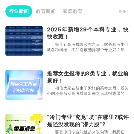
行业新闻
教育新闻
家庭教育
更多
2025年新增29个本科专业，快
快收藏！
每年到高考成绩公布之后，家长和考生们
就各种纠结，不知道该选择哪个专业好？那个
专业的就业前景好？等等，今年教育部公布新
增了29种专业，涵盖93个专业类、845种专
业。 新增专业不仅体现了国家战略需求，还
紧密结合了市场需求和科技发展趋势。一起来
推荐女生报考的8类专业，就业前
跟西安伊顿教育的小编来看看都有那些专业
景好！
吧！ 一、新增2
相信大家在结束了紧张的高考之后，最关
心的还是后期高考成绩出来之后填报志愿的相
关事情，最近就有很多家长咨询伊顿教育的小
编，问女生学什么专业就业前景比较好，俗话
说的好“男怕入错行，女也怕入错行”一旦选错
了专业，后悔的可是大学四年时间，有的甚至
“冷门专业”究竟“坑”在哪里?或许
后悔一辈子。今天西安伊顿教育小编来给大家
是还没发现的“潜力股”?
分享8类适合女生报
要是冷门专业能跳起来说句话，我想它一