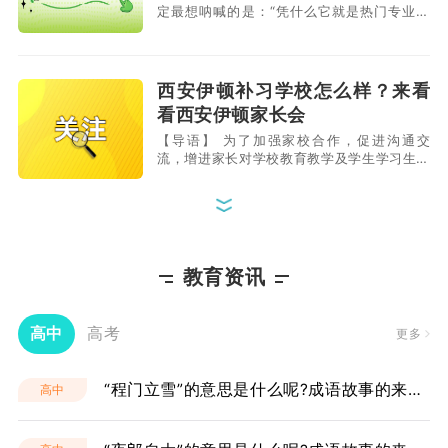
定最想呐喊的是：“凭什么它就是热门专业，
享受门庭若市、众星捧月的待遇，而我就是冷
门专业，我到底冷在哪里，那么不遭人待
见?”大学“冷门专业”究竟“冷”在哪里? 冷
门专业“坑”的原因 供大于求，社会需求
西安伊顿补习学校怎么样？来看
小 其实，在高考过后的志愿填报中，无论
看西安伊顿家长会
是院校优先还是专业
【导语】 为了加强家校合作，促进沟通交
流，增进家长对学校教育教学及学生学习生活
的了解，更好地发挥家校合力作用。西安伊顿
补习学校于2021年10月29日晚上8:00召开
了“备战高考，携手共进”主题家长会。本次家
长会共有3个环节，分别是教学督导发言、师
西安伊顿的高二英语一对一怎么
生发言以及携手共进、赢战高考。下来我们就
样？如何选择一对一补习机构？
针对这3个环
教育资讯
西安伊顿高二英语一对一课程，采用独特的教
学方法，开展个性化教学，夯实基础，查漏补
缺，提高学习效果，为之后的学习打下良好基
高中
高考
更多
础，咨询电话400-029-6659
西安伊顿的高考全托班教学质量
“程门立雪”的意思是什么呢?成语故事的来源是什么?
高中
怎么样？
西安伊顿的高考全托班为学生配备了经验丰