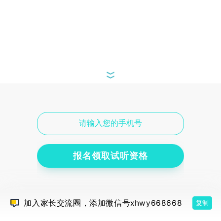
的，费用也不贵，家长可以直接带孩子体验一
下，试听课预约电话400-029-6659
陕西三校生复习3个月单招能上岸吗？有什么方法？
高中
高三数学怎么学？内蒙古伊顿教
育来支招！
数学这一学科的知识一环套一环，想要学好不
光要比谁更努力，还要看谁会掌握正确的学习
方法，内蒙古伊顿教育高中数学课程经过专业
团队多次打磨，详情可咨询400-029-6659
报名领取试听资格
加入家长交流圈，添加微信号xhwy668668
复制