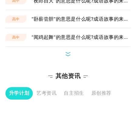
“夜郎自大”的意思是什么呢?成语故事的来源是什么?
高中
富、教学能力强并且认真负责的教学团队进行
授课，采用小班教学模式，教学质量优良，值
得选择！报名咨询电话400-029-6659
“卧薪尝胆”的意思是什么呢?成语故事的来源是什么?
高中
2021年内蒙古伊顿教育一对一收
费标准公布！
“闻鸡起舞”的意思是什么呢?成语故事的来源是什么?
高中
市面上各种补习机构鱼龙混杂，所以很多家长
都会在价格上进行对比，看看哪个机构性价比
更高；小编找到了2021年内蒙古伊顿教育一
西安高新区高中一对一老师推荐，怎么收费？
高中
对一收费标准，详情咨询400-029-6659
西安伊顿职业高中公布2021年收
AABB形式的成语都有哪些？
高中
其他资讯
费标准！
西安伊顿职业高中是一所位于西安市未央区的
职业高中，收费标准是按年收费，费用中包含
高三没学过单招能考上吗？怎么逆袭？
高中
升学计划
艺考资讯
自主招生
原创推荐
学费、住宿费、教材费、餐费、保险费等，具
体价格和招生情况请咨询400-029-6659
西安艺考文化课集训有20人班吗？怎么收费？
高中
西安伊顿补习学校的排名？我来
说说真实感受
“木人石心”是成语吗？是什么意思有什么典故？
高中
西安伊顿补习学校在排名多少？西安伊顿补习
学校的服务和效果绝对算的上是我们这前几名