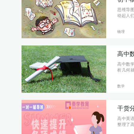
思维导
动起人
晰的思
以培养
物理
高中
高中数
析几何
一个个
数的专
数学
干货
高中英
整理了高
029-66