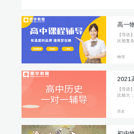
高一
【导语
比较复
习班进
下详细
物理
20
【导语
比较大
上如果
高一历
历史
初中