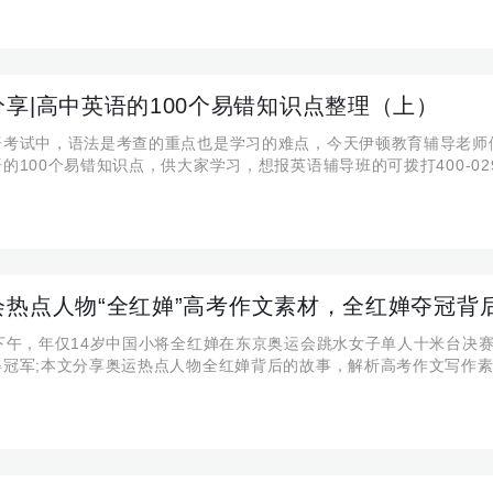
分享|高中英语的100个易错知识点整理（上）
语考试中，语法是考查的重点也是学习的难点，今天伊顿教育辅导老师
的100个易错知识点，供大家学习，想报英语辅导班的可拨打400-029-
会热点人物“全红婵”高考作文素材，全红婵夺冠背
日下午，年仅14岁中国小将全红婵在东京奥运会跳水女子单人十米台决
得冠军;本文分享奥运热点人物全红婵背后的故事，解析高考作文写作素
班请咨询400-029-6659