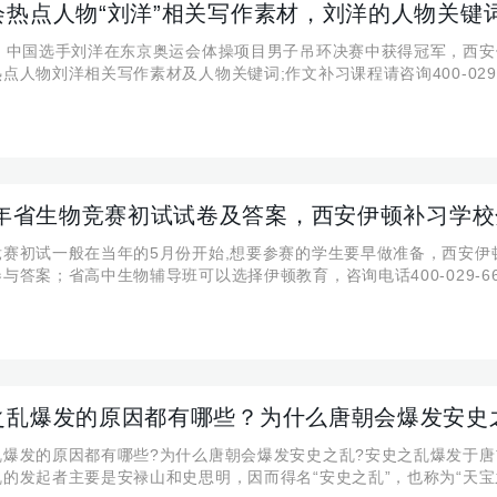
会热点人物“刘洋”相关写作素材，刘洋的人物关键
日，中国选手刘洋在东京奥运会体操项目男子吊环决赛中获得冠军，西安
点人物刘洋相关写作素材及人物关键词;作文补习课程请咨询400-029-
21年省生物竞赛初试试卷及答案，西安伊顿补习学
竞赛初试一般在当年的5月份开始,想要参赛的学生要早做准备，西安伊
与答案；省高中生物辅导班可以选择伊顿教育，咨询电话400-029-66
之乱爆发的原因都有哪些？为什么唐朝会爆发安史
乱爆发的原因都有哪些?为什么唐朝会爆发安史之乱?安史之乱爆发于唐
的发起者主要是安禄山和史思明，因而得名“安史之乱”，也称为“天宝