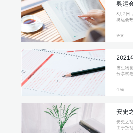
奥运
8月2
奥运会热
语文
20
省生物
分享试卷
生物
安史
安史之
由于叛乱