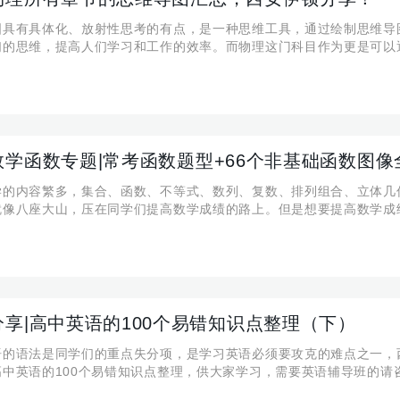
图具有具体化、放射性思考的有点，是一种思维工具，通过绘制思维导
们的思维，提高人们学习和工作的效率。而物理这门科目作为更是可以
维导图，让学生在较短的时间内理清知识间的逻辑关系，并自主构建知
学生的思维平直和运用知识的能力等。今天，西安伊顿的辅导老师们
数学函数专题|常考函数题型+66个非基础函数图像
学的内容繁多，集合、函数、不等式、数列、复数、排列组合、立体几
就像八座大山，压在同学们提高数学成绩的路上。但是想要提高数学成
入手，全面攻克下这八个基础点。今天，西安伊顿小编就为大家带来了
题分享，其中整理了常考的所有函数题型+66个非基础函数图，大
分享|高中英语的100个易错知识点整理（下）
语的语法是同学们的重点失分项，是学习英语必须要攻克的难点之一，
中英语的100个易错知识点整理，供大家学习，需要英语辅导班的请咨询
59