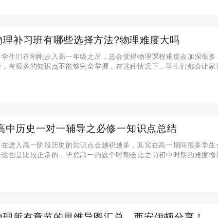
物理补习班有哪些选择方法?物理难度大吗
】学生们在刚刚步入高一年级之后，总会觉得物理课程难度会加深很多
杂，有很多的知识点不能够完全掌握，在这种情况下，学生们都会让家
行补习，可是他们却不知道选择方法都有哪些。下面就来针对这个问题
的分享，大家来看一下高一物理补习班有哪些选择方法?
21高中历史一对一辅导之必修一知识点总结
】在进入高一阶段历史的知识点会越积越多，其实在高一期间很多学生
，这也是比较正常的，毕竟高一的这个时期会比之前初中时期的难度增
找不对学习方法的话，很有可能会感觉到压力增加。所以今天给大家整
史知识：君主专制政体的演进和强化，来一起复习。
物理所有章节的思维导图汇总，西安伊顿分享！