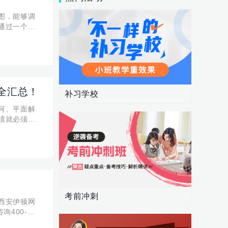
图，能够调
通过一个清
识体系，可
全汇总！
补习学校
何、平面解
绩就必须要
高中数学函
考前冲刺
西安伊顿网
400-