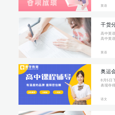
英语
干货
高中英
高中英语
英语
奥运
8月5
表现夺
中作文辅导
语文