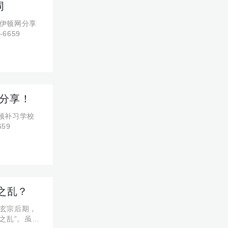
词
伊顿网分享
6659
校分享！
顿补习学校
59
之乱？
玄宗后期，
之乱”。虽然