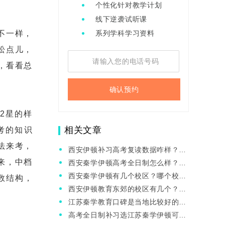
个性化针对教学计划
线下逆袭试听课
不一样，
系列学科学习资料
松点儿，
，看看总
确认预约
2星的样
相关文章
考的知识
法来考，
西安伊顿补习高考复读数据咋样？适
合中等生提分吗？
来，中档
西安秦学伊顿高考全日制怎么样？高
三找辅导班需要注意什么？
西安秦学伊顿有几个校区？哪个校区
数结构，
管理好？
西安伊顿教育东郊的校区有几个？哪
个师资好？
江苏秦学教育口碑是当地比较好的
吗？提分咋样？
高考全日制补习选江苏秦学伊顿可以