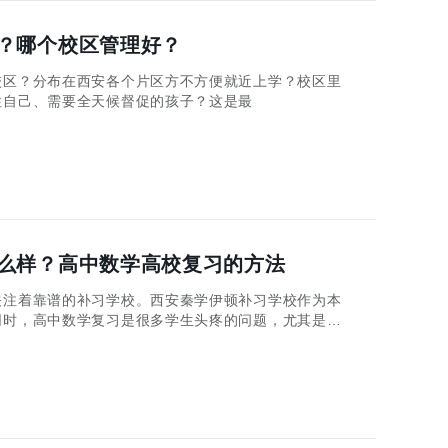
？哪个校区管理好？
校区？分布在西安各个片区方不方便就近上学？校区里
住自己、需要全天候督促的孩子？这是最
么样？高中数学高校复习的方法
注着靠谱的补习学校。西安秦学伊顿补习学校作为本
同时，高中数学复习是很多学生头疼的问题，尤其是高
。接下来，咱们就详细聊聊西安秦学伊顿补习学校的具
有效方法。 西安秦学伊顿补习学校怎