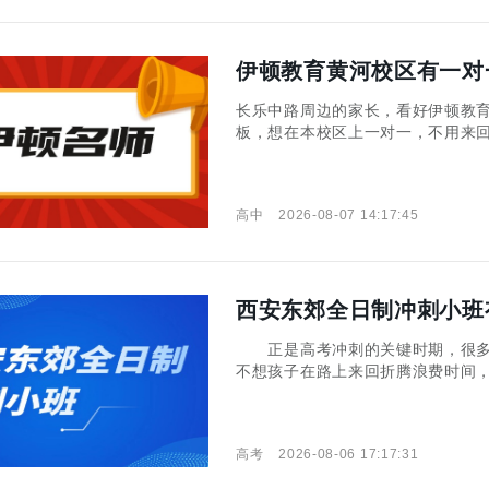
伊顿教育黄河校区有一对
长乐中路周边的家长，看好伊顿教
板，想在本校区上一对一，不用来
一对一课程，大概要准备多少预算
小编就全部说清楚，想要了解的家
高中
2026-08-07 14:17:45
西安东郊全日制冲刺小班
正是高考冲刺的关键时期，很多
不想孩子在路上来回折腾浪费时间
乱，部分家长在给孩子选择辅导机
详细介绍一下吧！ 西安东郊全日
高考
2026-08-06 17:17:31