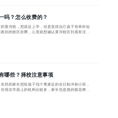
一吗？怎么收费的？
育的黄河校，想就近上学，但是觉得自己孩子有单科短
回跑别的校区折腾，心里就想确认黄河校区到底有没有
，以免到现场才发现课型不匹配。今天家长关心的问题
长收藏码住！
有哪些？择校注意事项
东郊的家长想给孩子找个离家近的全日制冲刺小班，
，但现在市面上的机构比较多，家长也是挑的眼花缭
构时不知道该重点关注哪些，接下来，小编就给大家来
制冲刺小班有哪些？ 1、秦学伊顿（