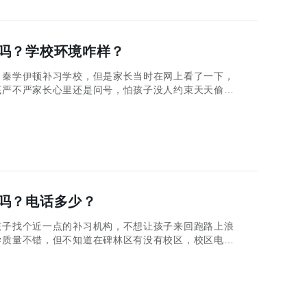
吗？学校环境咋样？
秦学伊顿补习学校，但是家长当时在网上看了一下，
底严不严家长心里还是问号，怕孩子没人约束天天偷懒
这两个事情好好说道一下！
吗？电话多少？
子找个近一点的补习机构，不想让孩子来回跑路上浪
学质量不错，但不知道在碑林区有没有校区，校区电话
家长们整理了一部分秦学伊顿碑林校区的情况！ 秦
编了解，秦学伊顿在碑林区是有相应校