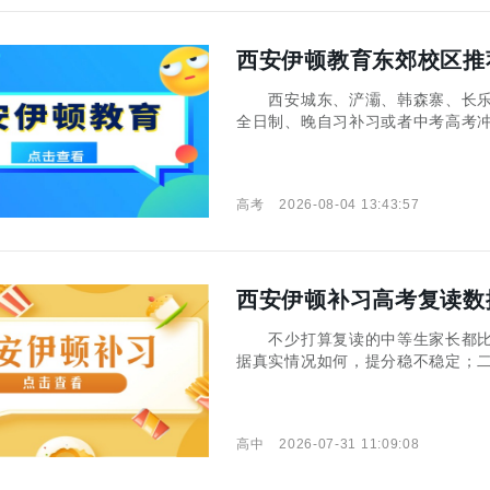
西安伊顿教育东郊校区推
西安城东、浐灞、韩森寨、长乐
全日制、晚自习补习或者中考高考
校区还是黄河校区。本期咱们就
高考
2026-08-04 13:43:57
西安伊顿补习高考复读数
不少打算复读的中等生家长都比
据真实情况如何，提分稳不稳定；
突破瓶颈、有效涨分，下面用大白
据咋样？ 伊顿高考复读整体升学数
高中
2026-07-31 11:09:08