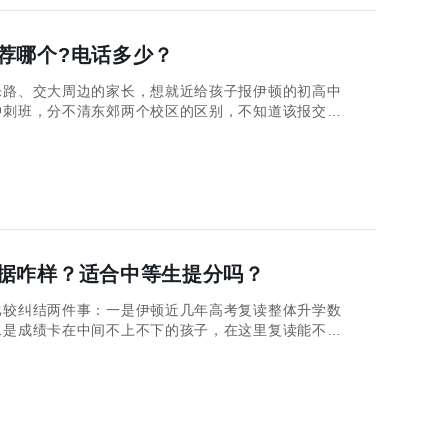
荐哪个?电话多少？
路、交大周边的家长，想就近给孩子报伊顿的初高中
冲刺班，分不清东郊两个校区的区别，不知道该报交大
把这两个问题拆开揉碎说清楚了！
据咋样？适合中等生提分吗？
较纠结两件事：一是伊顿近几年高考复读整体升学数
二是成绩卡在中间不上不下的孩子，在这里复读能不能
话分两部分讲清楚。 一、西安伊顿补习高考复读数
据还是很不错的，2025届全年复