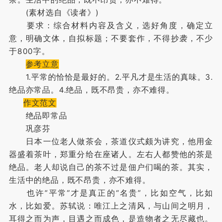
(素材选自《读者》)
要求：综合材料内容及含义，选好角度，确定立
意，明确文体，自拟标题；不要套作，不得抄袭，不少
于800字。
参考立意
1.平常的恰恰是最好的。2.平凡才是生活的真味。3.
绝品亦常品。4.绝品，既不昂贵，亦不难得。
作文范文
绝品即常品
巩彦芬
日本一位老人做茶会，茶道仪式颇为讲究，他用金
器盛着茶叶，郑重分给在座诸人。左右人都赞他的茶是
绝品。老人却说自己的茶不过是佃户们喝的茶。其实，
生活中的绝品，既不昂贵，亦不难得。
也许“平常”才是真正的“名贵”，比如空气，比如
水，比如爱。苏轼说：唯江上之清风，与山间之明月，
耳得之而为声，目遇之而成色，是造物者之无尽藏也。