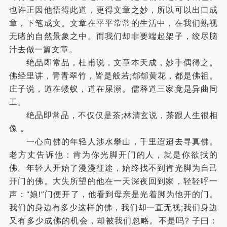
也许正因他悟得此道，更得文章之妙，所以可以出口成
章，下笔成文。文章在平平常常的生活中，在我们熟视
无睹的自然景象之中。而我们却非要端起架子，绞尽脑
汁去做一篇文章。
绝品即常品，杜甫说，文章本天成，妙手偶得之。
佛经里讲，青青翠竹，皆是般若;郁郁黄花，都是佛祖。
庄子说，道在蝼蚁，道在屎溺。儒释道三家竟是异曲同
工。
绝品即常品，不仅仅是茶;林清玄说，茶跟人生很相
像 。
一心向佛的年轻人涉水攀山，千里迢迢去寻真佛。
老方丈告诉他：肯为你光脚开门的人，就是你欲找的
佛。年轻人开始了漫漫征途，始终找不到肯光脚为自己
开门的佛。大失所望的他在一天深夜回到家，轻轻呼一
声：“娘!”门便开了，他看到母亲是光着脚为他开的门。
我们的身边有多少这样的佛，我们却一直无视;我们身边
又有多少成佛的机会，却被我们忽略。不是吗? 子曰：