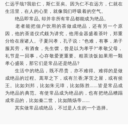
仁远乎哉?我欲仁，斯仁至矣。因为仁不在远方，仁就在
生活里，在人的心里，就像我们呼吸着的空气。
绝品即常品, 却并非所有常品都能成为绝品。
老者能把佃户饮用的茶做成绝品，还有另一个原
因，他的茶道仪式颇为讲究，他用金器盛着茶叶，郑重
分给在座诸人。子夏问孝，孔子说：“色难，有事，弟子
服其劳，有酒食，先生馔，曾是以为孝乎?”孝敬父母，
礼节是一回事，心存敬爱更重要。粗茶淡饭如果用一颗
孝心盛装，那它们是常品还是绝品?
生活中的绝品，既不昂贵，亦不难得。难得的是做
成绝品的过程。蒿草之下，或有兰香;茅茨之屋，或有侯
王。比如刘邦，比如朱元璋，比如陈胜……皆是常品成
为绝品的典范。有使常品成为绝品的，也有把绝品糟蹋
成常品的，比如秦二世，比如隋炀帝……
其实做常品或绝品，不过是人生的一个选择。