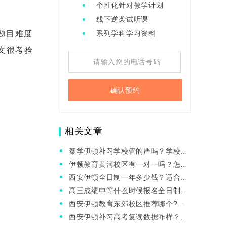
个性化针对教学计划
线下逆袭试听课
题目难度
系列学科学习资料
文很考验
确认预约
相关文章
秦学伊顿补习学校管的严吗？学校环
境咋样？
伊顿教育黄河校区有一对一吗？怎么
收费的？
西安伊顿全日制一年多少钱？适合初
中生吗？
高三成绩中等什么时候报名全日制合
适？秦学伊顿推荐吗？
西安伊顿教育东郊校区推荐哪个?电
话多少？
西安伊顿补习高考复读数据咋样？适