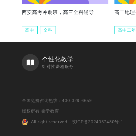
西安高考冲刺班，高三全科辅导
高二地理
高中
全科
高中二年
个性化教学
针对性课程服务
全国免费咨询热线：400-029-6659
版权所有 秦学教育
All right reserved
陕ICP备2024057480号-1