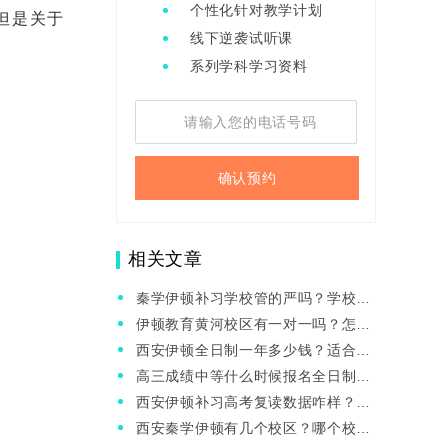
个性化针对教学计划
但是关于
线下逆袭试听课
系列学科学习资料
确认预约
相关文章
秦学伊顿补习学校管的严吗？学校环
境咋样？
伊顿教育黄河校区有一对一吗？怎么
收费的？
西安伊顿全日制一年多少钱？适合初
中生吗？
高三成绩中等什么时候报名全日制合
适？秦学伊顿推荐吗？
西安伊顿补习高考复读数据咋样？适
合中等生提分吗？
西安秦学伊顿有几个校区？哪个校区