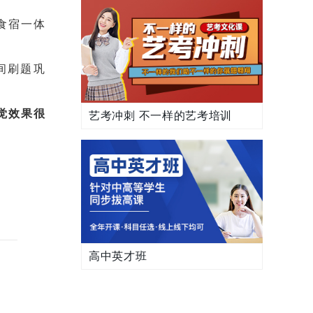
食宿一体
。
间刷题巩
觉效果很
艺考冲刺 不一样的艺考培训
高中英才班