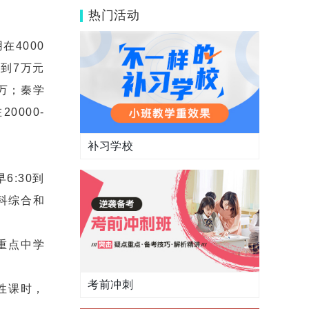
管理好？
热门活动
4000
万到7万元
4万；秦学
0000-
补习学校
:30到
科综合和
重点中学
考前冲刺
性课时，