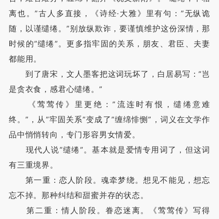
离也。”古人多直接，《诗经·大雅》里有句：”无纵诡
随，以谨缱绻。”别放纵欺诈，要谨慎维护这份深情，那
时候的”缱绻”。更多指牢固的关系，朋友、君臣、夫妻
都能用。
到了唐宋，文人墨客把这词玩坏了，白居易写：”岂
是贪衣食，感君心缱绻。”
《莺莺传》里更绝：”流连时有恨，缱绻意难
终。”，从”牢固关系”变成了”缠绵悱恻”，词义在文学作
品中悄悄转向，专门形容男女情爱。
现代人说”缱绻”。基本就是爱情专用词了，但这词
有三重境界。
第一重：恋人阶段。魂牵梦绕。想见不能见，想忘
忘不掉。那种纠结和甜蜜并存的状态。
第二重：情人阶段。眷恋迷离。《莺莺传》写得