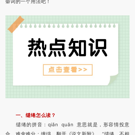
僻词的一个用法吧！
一、缱绻怎么读？
缱绻的拼音：qiǎn quǎn 意思就是，形容情投意
合，难舍难分；缠绵，翻开《说文新附》。”缱绻，不相