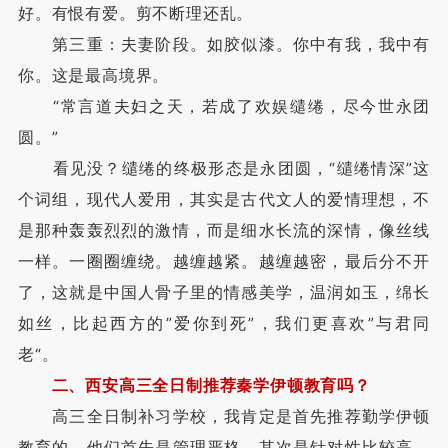
好。有恨有爱。剪不断理还乱。
第三重：夫妻阶段。如胶似漆。你中有我，我中有
你。这是最高境界。
“常言道夫妇之天，若成了欢娱缱绻，尽今世永团
圆。”
看见没？缱绻的终极形态是永团圆，“缱绻情深”这
个词组，现代人爱用，其实是古代文人的爱情理想，不
是那种轰轰烈烈的激情，而是细水长流的深情，像丝线
一样。一圈圈缠绕。越缠越紧。越缠越密，最后分不开
了，这就是中国人骨子里的情感美学，温润如玉，绵长
如丝，比起西方的”爱你到死”，我们更喜欢”与君同
老“。
二、西安高三全日制推荐秦学伊顿教育吗？
高三全日制补习学校，我肯定是首先推荐勤学伊顿
教育的，他们首先是管理严格，其次是针对性比较高，