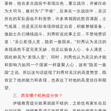
著称，他在多次战役中表现出色，屡立战功，并被任命
为大司马，被封为“广平侯”，后来在一次战役中，吴汉
所在的军队面临不利形势，许多将领因此愁容满面，士
气低落，但是吴汉却表现得镇定自若，积极整顿装备，
激励士兵们继续战斗。刘秀听说此事之后，不禁地赞叹
道：“吴公差强人意，隐若一敌国矣。”刘秀认为吴汉的
表现虽然不是完美无缺，但足以振奋人心，令人满意，
因此称其为“差强人意”。同时，刘秀也认为吴汉的才能
和影响力如同一个国家一样凝聚人心，故有“隐若一敌
国”之说。所以这句话提现了刘秀对吴汉的高度赞赏，既
肯定了他的能力和表现，也表达了对他的高度信任和期
望。
三、西安哪个机构提分快？
伊顿教育提分效果就挺不错的，之前也有家长在后
台问过我，伊顿教育成立的挺早的，学校的师资力量雄