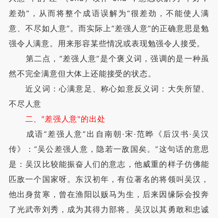
差劲”，从而将整个成语误解为“很差劲，不能使人满
意、不尽如人意”。而实际上“差强人意”的正确意思是勉
强令人满意。用来形容某些情况或表现勉强令人接受。
第二点，“差强人意”是个褒义词，强调的是一种虽
然不完全满意但大体上还能接受的状态。
近义词：心满意足、称心如意反义词：大失所望、
不尽人意
二、"差强人意"的出处
成语“差强人意”出自南朝·宋·范晔《后汉书·吴汉
传》：“吴公差强人意，隐若一敌国矣。”这句话的意思
是：吴汉比较能振奋人们的意志，他威重的样子仿佛能
匹敌一个国家呀。东汉初年，有位著名的将领叫吴汉，
他出身贫寒，曾在渔阳以贩马为生，后来因缘际会投奔
了光武帝刘秀，成为其得力部将。吴汉以其勇敢和忠诚