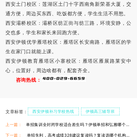
西安土门校区：莲湖区土门十字西南角新荣基大厦，交
通方便，周边买东西、吃饭都方便，学生生活不用愁。
西安灞桥校区：灞桥区纺正街与纺三路，环境安静，公
交也多，学生和家长来回跑方便。
西安伊顿优学雁塔校区：雁塔区长安南路，雁塔区的学
生在家门口就能上课。
西安伊顿教育雁塔区小寨校区：雁塔区雁展路莱安中
心，位置好，周边啥都有，配套齐全。
咨询热线：
文章标签：
西安伊顿补习学校热线
伊顿高三辅导班
西安伊顿高三全日制
伊顿单招复读学校
上一篇：
单招集训全封闭学校适合差生吗？伊顿单招和弘雅哪个更好？
伊顿单招集训课
下一篇：
单招失利，高考成绩328建议复读吗？复读选哪个机构好？