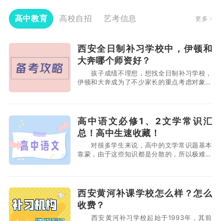
高中教育
高校自招
艺考信息
更多
西安全日制补习学校中，伊顿和
大奔哪个师资好？
孩子成绩不理想，想找全日制补习学校，
伊顿和大奔成为了不少家长的重点考虑对象，
很多家长都在对比，伊顿和大奔都是西安的老
牌学校，名声也非常大，到底哪个要更加好一
点呢？接下来，小编将会为大家详细对比这两
家学校。 西安全日制补习学校中，伊顿和
高中语文必修1、2文学常识汇
大奔哪个师资好？ 大奔补习学校：他们招聘
总！高中生速收藏！
老师的门
对很多学生来说，高中的文学常识题基本
靠蒙，由于这些知识都是分散的，所以极难形
成体系，下面是必修1必修2的整理： 必修
1文学常识 1、《雨巷》戴望舒：30年
代“现代派”诗人的领袖。因成名作获得了“雨
巷诗人”的美称。 2、《再别康桥》徐志
西安黄河补课学校怎么样？怎么
摩：现代诗人、散文家，“新月诗派”代表人
收费？
物。 3、《大
西安黄河补习学校起始于1993年，其前