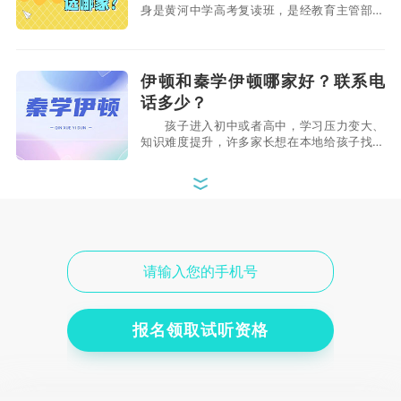
身是黄河中学高考复读班，是经教育主管部门
批准的正规全日制补习学校。常年开设中考、
高考复读班。办学31年来，成功为西安市一类
高中输送学生上万余名，培养双一流大学本科
生过万，也有学生考上了西安交大、浙大等
伊顿和秦学伊顿哪家好？联系电
985名校。多次被评为：省、市、区"民办培
话多少？
训机构先进单位"
孩子进入初中或者高中，学习压力变大、
知识难度提升，许多家长想在本地给孩子找一
个靠谱的补习机构，但由于补课机构五花八
门，质量参差不齐，家长也有点眼花缭乱。伊
顿和秦学伊顿在西安口碑很好，可以着重考虑
这两个机构，综合对比之下选择合适自己孩子
秦学伊顿教育培训机构怎么样？
的。联系电话400-029-6659。 伊顿和
适合高三补习吗？
秦学伊顿哪家好
秦学伊顿教育是一家在全国颇具影响力的
综合性教育机构，自创立起以“让每个孩子更
优秀”为使命，为学生提供个性化教育服务。
它借助先进的“科技 + 教研”模式，自主研发
了互动式教学系统、“精雕细课”高效互动课程
报名领取试听资格
以及勤学云智慧课堂等，全方位助力教学活
伊顿教育培训机构怎么样？陕西
动。秦学伊顿教育在全国多地设有120多家学
哪里有校区？
习中心，课程涵
伊顿教育成立于2001年，总部位于北