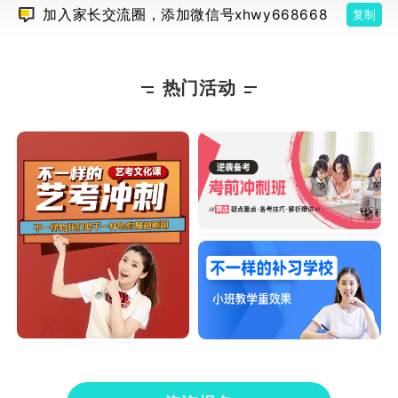
京，至今已覆盖全国100多家城市，有300多
加入家长交流圈，添加微信号xhwy668668
复制
家学习中心，教师数量达4000余名。自2004
年起推行个性化辅导，至今个性化教学模式不
断发展完善，辅导模式有线上线下一对一辅
导、线上线下小班辅导等。从创始至今，秉持
高三百日冲刺：语文作文如何高
因材施教的教育理念，随着科技发展，逐渐延
热门活动
效提分？
伸为“个性化
高三百日誓师即将来临，这意味着高考复
习即将进入全面冲刺阶段。在最后的三个月，
所有考生与老师都卯足劲全力备考，但仍有大
部分学生为语文作文感到头疼，抓不住主题、
没思路、论证苍白、语言平淡……这都是高三
生写作文时的常见问题，造成这些问题的原因
高三如何快速进入备考状态？江
是多方面的，比如基础不牢、逻辑思维缺失、
苏哪家补习机构靠谱？
积累不足等。对于这些
一轮基础复习已经结束，是否所有考生都
已进入紧张的备考状态？你是在紧锣密鼓的规
划复习，还是仍游离于状态之外？不足百日，
你是否感受到了身边的紧张气氛？是否确定了
目标院校？是否为此付出了应有的努力？如果
你没有感觉到竞争的压力，没有感觉到备考的
高三成绩什么时候定型？现在补
紧张，不觉得每天时间不够用，那么你可能还
课来得及吗？
没有进入备考状态。剩
距离高考还有三个月，很多高三家长与孩
子看着不理想的成绩非常着急，担心成绩已经