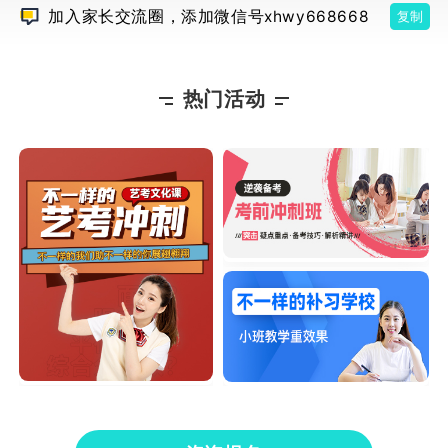
京，至今已覆盖全国100多家城市，有300多
加入家长交流圈，添加微信号xhwy668668
复制
家学习中心，教师数量达4000余名。自2004
年起推行个性化辅导，至今个性化教学模式不
断发展完善，辅导模式有线上线下一对一辅
导、线上线下小班辅导等。从创始至今，秉持
高三百日冲刺：语文作文如何高
因材施教的教育理念，随着科技发展，逐渐延
热门活动
效提分？
伸为“个性化
高三百日誓师即将来临，这意味着高考复
习即将进入全面冲刺阶段。在最后的三个月，
所有考生与老师都卯足劲全力备考，但仍有大
部分学生为语文作文感到头疼，抓不住主题、
没思路、论证苍白、语言平淡……这都是高三
生写作文时的常见问题，造成这些问题的原因
高三如何快速进入备考状态？江
是多方面的，比如基础不牢、逻辑思维缺失、
苏哪家补习机构靠谱？
积累不足等。对于这些
一轮基础复习已经结束，是否所有考生都
已进入紧张的备考状态？你是在紧锣密鼓的规
划复习，还是仍游离于状态之外？不足百日，
你是否感受到了身边的紧张气氛？是否确定了
目标院校？是否为此付出了应有的努力？如果
你没有感觉到竞争的压力，没有感觉到备考的
高三成绩什么时候定型？现在补
紧张，不觉得每天时间不够用，那么你可能还
课来得及吗？
没有进入备考状态。剩
距离高考还有三个月，很多高三家长与孩
子看着不理想的成绩非常着急，担心成绩已经