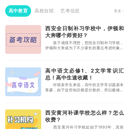
高中教育
高校自招
艺考信息
更多
西安全日制补习学校中，伊顿和
大奔哪个师资好？
孩子成绩不理想，想找全日制补习学校，
伊顿和大奔成为了不少家长的重点考虑对象，
很多家长都在对比，伊顿和大奔都是西安的老
牌学校，名声也非常大，到底哪个要更加好一
点呢？接下来，小编将会为大家详细对比这两
家学校。 西安全日制补习学校中，伊顿和
高中语文必修1、2文学常识汇
大奔哪个师资好？ 大奔补习学校：他们招聘
总！高中生速收藏！
老师的门
对很多学生来说，高中的文学常识题基本
靠蒙，由于这些知识都是分散的，所以极难形
成体系，下面是必修1必修2的整理： 必修
1文学常识 1、《雨巷》戴望舒：30年
代“现代派”诗人的领袖。因成名作获得了“雨
巷诗人”的美称。 2、《再别康桥》徐志
西安黄河补课学校怎么样？怎么
摩：现代诗人、散文家，“新月诗派”代表人
收费？
物。 3、《大
西安黄河补习学校起始于1993年，其前