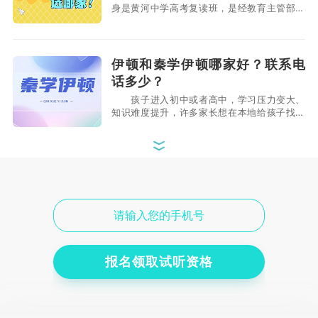
身是黄河中学高考复读班，是经教育主管部门
批准的正规全日制补习学校。常年开设中考、
高考复读班。办学31年来，成功为西安市一类
高中输送学生上万余名，培养双一流大学本科
生过万，也有学生考上了西安交大、浙大等
伊顿和秦学伊顿哪家好？联系电
985名校。多次被评为：省、市、区"民办培
话多少？
训机构先进单位"
孩子进入初中或者高中，学习压力变大、
知识难度提升，许多家长想在本地给孩子找一
个靠谱的补习机构，但由于补课机构五花八
门，质量参差不齐，家长也有点眼花缭乱。伊
顿和秦学伊顿在西安口碑很好，可以着重考虑
这两个机构，综合对比之下选择合适自己孩子
秦学伊顿教育培训机构怎么样？
的。联系电话400-029-6659。 伊顿和
适合高三补习吗？
秦学伊顿哪家好
秦学伊顿教育是一家在全国颇具影响力的
综合性教育机构，自创立起以“让每个孩子更
优秀”为使命，为学生提供个性化教育服务。
它借助先进的“科技 + 教研”模式，自主研发
了互动式教学系统、“精雕细课”高效互动课程
报名领取试听资格
以及勤学云智慧课堂等，全方位助力教学活
伊顿教育培训机构怎么样？陕西
动。秦学伊顿教育在全国多地设有120多家学
哪里有校区？
习中心，课程涵
伊顿教育成立于2001年，总部位于北