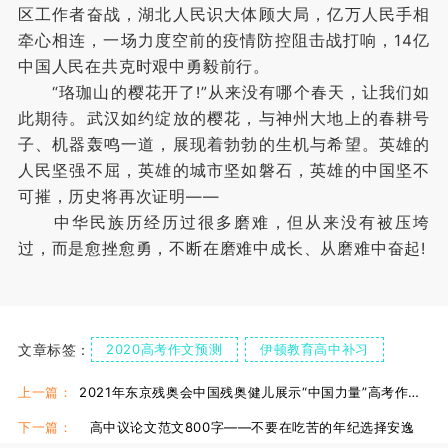
区工作者奋战，湖北人民识大体顾大局，亿万人民手相
牵心相连，一场力度空前的疫情防控阻击战打响，14亿
中国人民在共克时艰中勇毅前行。
“珞珈山的樱花开了!”从来没有哪个春天，让我们如
此期待。武汉如约绽放的樱花，与神州大地上的春耕号
子、机器轰鸣一道，展现着勃勃的生机与希望。英雄的
人民坚强不屈，英雄的城市坚如磐石，英雄的中国坚不
可摧，历史将再次证明——
中华民族历经历过很多磨难，但从来没有被压垮
过，而是愈挫愈勇，不断在磨难中成长、从磨难中奋起!
文章标签：
2020高考作文预测
伊顿教育高中补习
线上作文辅导班
上一篇：
2021年东京残奥会中国残奥健儿展示“中国力量”高考作文热点素材！
下一篇：
高中议论文范文800字——不要在吃苦的年纪选择安逸