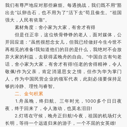
我们有尊严地应对那些麻烦。每遇挑战，我们既不用“豁
出去”以卵击石，也不用为了“活下去”苟且偷生。“祖国
强大，人民有依靠”。
素材角度：舍小家为大家，有舍才有得
但是任正非，这位铁骨铮铮的老人，面对媒体，公
开回应道：“虽然很想念女儿，但我已经做好今生今世不
再相见的准备!我知道他们的目的是什么，我绝对不会放
弃大家的利益，去获得孟晚舟的自由。”中国自古有句老
话，舍小家为大家，有舍才有得!任老的舍得精神，令人
敬佩!作为父亲，肯定消退思女之情，但作为华为掌门
人，作为中国民营企业的领军代表，此刻必须要保持足
够的冷静、理性与睿智。
二、金句积累
1.舟虽晚，终归航。三年时光，1000多个日日夜
夜，终于回来了，令人激动，也莫名泪目!
2.灯塔在守候，晚舟正归航!今夜，祖国的机场灯火
长明，等待一个远道归来的游子，一个不屈的女英雄!