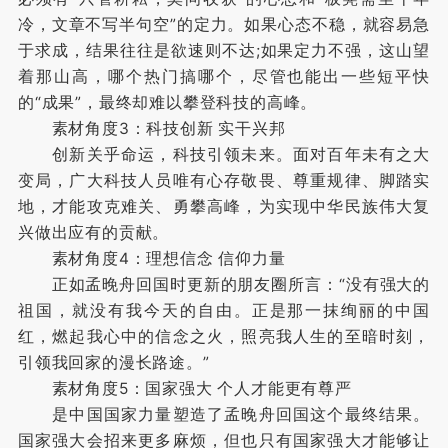
冷，文章不写半句空”的定力。如果心态不稳，就容易急
于求成，结果往往是欲速则不达;如果定力不强，这山望
着那山高，哪个热门搞哪个，尽管也能出一些短平快
的“成果”，最终却难以攀登科技的高峰。
素材角度3：科技创新 实干兴邦
创新关乎命运，科技引领未来。面对百年未有之大
变局，广大科技人员唯有心存敬畏、尊重规律、脚踏实
地，才能攻克难关、勇攀高峰，为实现中华民族伟大复
兴做出应有的贡献。
素材角度4：理想信念 信仰力量
正如孟晚舟回国时更新的朋友圈所言：“没有强大的
祖国，就没有我今天的自由。正是那一抹绚丽的中国
红，燃起我心中的信念之火，照亮我人生的至暗时刻，
引领我回家的漫长路途。”
素材角度5：国家强大 个人才能更有尊严
是中国国家力量塑造了孟晚舟回国这个最终结果。
国家强大会招来更多麻烦，但也只有国家强大才能够让