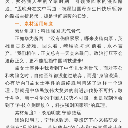
火，照亮我人生的至暗时刻，引领我回家的漫长路
途。”孟晚舟在文中写道：祝愿祖国母亲生日快乐!回家
的路虽曲折起伏，却是世间最暖的归途。
一、素材运用角度
素材角度1：科技强国 志气骨气
正如华为所言，“没有伤痕累累，哪来皮糙肉厚，英
雄自古多磨难。回头看，崎岖坎坷;向前看，永不言
弃。”我们相信，正义总有一天会来敲门。政治打压不会
遮蔽正义，更不能阻挡中国科技进步!
孟女士事件中我看到了中华儿女有骨气，面对不公
和构陷之时，自始至终都没想过放弃，而是“身陷漩涡、
心有所向”!孟女士事件的最终胜利阐述了这样一个道
理，那就是中华民族伟大复兴的前进步伐势不可挡，敢
于斗争、善于斗争的中国人民势不可挡。更是深刻体会
到了“科技立则民族立，科技强则国家强”的真理。
素材角度2：淡泊明志 宁静致远
淡泊以明志，宁静以致远。要想沉下心来搞研发，
必须有“只管耕耘，莫问收获”的心态和“板凳需坐十年