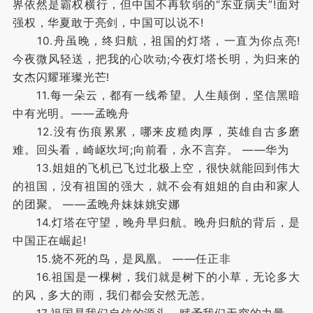
界依然是霸权横行，但中国不再软弱的“东亚病夫”!面对
强权，华夏敢于亮剑，中国可以说不!
10.舟虽晚，终归航，祖国的灯塔，一直为你点亮!
今夜微风轻送，把我的心吹动;今夜灯塔长明，为归来的
女杰闪耀璀璨光芒!
11.每一朵云，都有一线希望。人生颠倒，坚信黑暗
中有光明。——孟晚舟
12.没有伤痕累累，哪来皮糙肉厚，英雄自古多磨
难。回头看，崎岖坎坷;向前看，永不言弃。 ——华为
13.姐姐的飞机已飞过北极上空，很快就能回到伟大
的祖国，没有祖国的强大，就不会有姐姐的自由和家人
的团聚。 ——孟晚舟妹妹姚安娜
14.灯塔在守望，晚舟早归航。晚舟归航的背后，是
中国正在崛起!
15.烧不死的鸟，是凤凰。 ——任正非
16.祖国是一棵树，我们就是树下的小草，无论多大
的风，多大的雨，我们都会安然无恙。