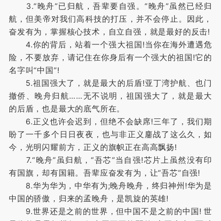
3.“晚舟”已归航，吾辈要自强。“晚舟”虽然已经归
航，但美帝对我们高科技的打压，并不会停止。因此，
奋发有为，掌握核心技术，自立自强，就是最好的反击!
4.你的背后，站着一个强大祖国!当你在海外遭遇危
险，不要放弃，请记住在你身后有一个强大的祖国!它的
名字叫“中国”!
5.祖国强大了，就是最大的后盾!亚丁湾护航、也门
撤侨、晚舟归航……无不说明，祖国强大了，就是最大
的后盾，也是最大的底气所在。
6.正义也许会迟到，但绝不会缺席!三年了，我们期
盼了一千多个日日夜夜，也与非正义鏖战了这么久，如
今，光明闪耀前方，正义的旗帜正在高高飘扬!
7.“晚舟”虽归航，“吾芯”当自强!芯片上虽然没有印
有国旗，却有国籍。吾辈应奋发有为，让“吾芯”自强!
8.华为华为，中华有为;晚舟晚舟，终归神州!华为是
中国的骄傲，归来的孟晚舟，是凯旋的英雄!
9.世界还是之前的世界，但中国不是之前的中国! 世