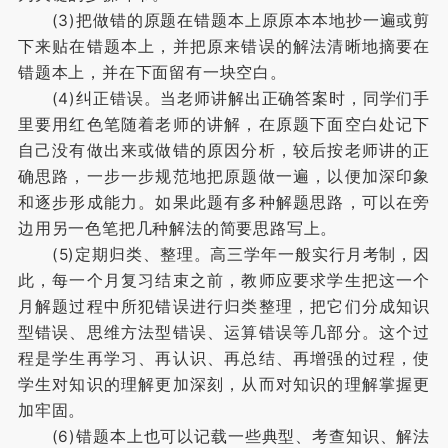
(3)把做错的原题在错题本上原原本本地抄一遍或剪
下来贴在错题本上，并把原来错误的解法清晰地摘要在
错题本上，并在下面留有一块空白。
(4)纠正错误。当老师讲解出正确答案时，同学们手
里要用红色笔随着老师的讲解，在原题下面空白处记下
自己没有做出来或做错的原因分析，较后按老师讲的正
确思路，一步一步规范地把原题做一遍，以便加深印象
和逐步形成能力。如果此题有多种解题思路，可以在旁
边用另一色笔把几种解法的简要思路写上。
(5)定期归类、整理。高三学年一般实行月考制，因
此，每一个月复习结束之前，教师应要求学生把这一个
月解题过程中所犯错误进行归类整理，把它们分成知识
型错误、思维方法型错误、运算错误等几部分。这个过
程是学生再学习、再认识、再总结、再增强的过程，使
学生对知识的理解更加深刻，从而对知识的理解掌握更
加牢固。
(6)错题本上也可以记载一些典型、考查知识、解法