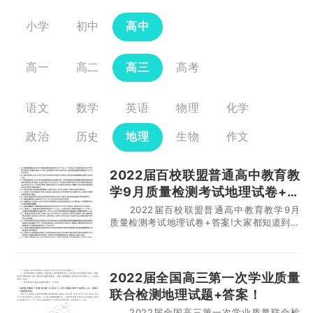
小学
初中
高中
高一
高二
高三
高考
语文
数学
英语
物理
化学
政治
历史
地理
生物
作文
2022届百校联盟普通高中教育教
学9月质量检测考试地理试卷+答
案！
2022届百校联盟普通高中教育教学9月
质量检测考试地理试卷+答案!大家都知道到了
高三年级同学们就要开始紧张的备考了，时间
是非常紧迫的，因为最后同学们是要参加高考
的，所以同学们一定要在有限的时间内，把各
个科目都复习到位，那么在高三年级学生们不
2022届全国高三第一次学业质量
仅要努力的备考，还有进行很多考试。下面小
联合检测地理试题+答案！
编就为大家分享百
2022届全国高三第一次学业质量联合检