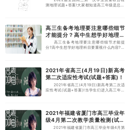
测地理试题+答案!大家都知道高三年级是总复
习的一年，学习时间是非常紧迫的，想要把各
个科目都复习到位，就需要同学们把时间都利
用好。那么现在时间已经到了2021年9月11
日，学生们已经开学一段时间了，学生们不仅
高三生备考地理要注意哪些细节
要努力的备考，还要进行很多考试。下面小编
才能提分？高中生想学好地理科
就为大家分享
目要重视什么内容？
高三生备考地理要注意哪些细节才能提
分?高中生想学好地理科目要重视什么内容?现
在学生们的假期已经快结束了，高二年级的学
生在开学后就要进入高三总复习了，各科目的
备考任务是很重，所以大家需要做好自己的学
习计划，均衡各科的成绩。那么很多学生想知
2021年省高三(4月19日)新高考
道高三应该如何备考地理，下面小编整理了相
第二次适应性考试(试题+答案)！
关内容，同学们快来看
2021年省高三(4月19日)新高考第二次适
应性考试(试题+答案)!当学生们进入高三年级
时，学生们要在这一年的时间把六门科目复习
好，这样才能在较后的大考取得好成绩。不同
学生复习重点不一样，那么现在已经到了高考
冲刺的较后阶段，还有不到五十天的时间，学
2021年福建省厦门市高三毕业年
校的考试也在陆陆续续的进行中。接下来小编
级4月第二次教学质量检测(试题
就为
答案)！
2021年福建省厦门市高三毕业年级4月第