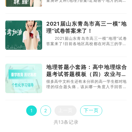
量测评文科(地理)答案!近期各个地方的高考
都在组织联考，来对同学们的复习情况进行测
试，也能让学生们评估一下自己的成绩能上一
所怎样的大学，还能让学生们检查自身对知识
的掌握程度，进行查漏补缺，在高考前的较后
2021届山东青岛市高三一模“地
阶段进行针对性的复习，让成绩较大化的提
理”试卷答案来了！
升，下面小编
2021届山东青岛市高三一模“地理”试卷
答案来了!目前各地区高校都在对高三的学生
进行模考、联考，来对学生们进行学业测试，
找出学生们的不足之处，目前距离较后的高考
还有74天的时间，在这较后的阶段同学们可
以进行针对性的复习，来较大限度的提升自己
地理答题小套路：高中地理综合
的成绩，那么下面就为大家分享青岛市高三一
题考试答题模板（四）农业与工
模地理试卷答案，
业
很多高中文科生还有未分班的高一学生都对地
理的综合题头痛，该从哪一角度入手回答问
题?回答的不怎么办?地理综合题答题有没有模
板或者是套路呢?当然有!地理综合题同样有
上一页
下一页
1
2
共13条记录